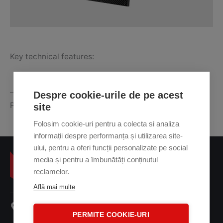
Key technical features:
– View through: 20mm steel with PX1, 25mm steel with
Despre cookie-urile de pe acest
PX Ultra and 30mm steel with PXT
site
Folosim cookie-uri pentru a colecta si analiza
informații despre performanța și utilizarea site-
ului, pentru a oferi funcții personalizate pe social
media și pentru a îmbunătăți conținutul
reclamelor.
Află mai multe
107 A Oltenitei Street
PERMITE COOKIE-URI
+ 40 31 41 38 001