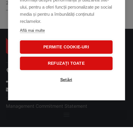
2050mm
ului, pentru a oferi funcții personalizate pe social
– Certified ECAC WTMD standard 2.1
media și pentru a îmbunătăți conținutul
reclamelor.
Află mai multe
PERMITE COOKIE-URI
REFUZAȚI TOATE
107 A Oltenitei Street
+ 40 31 41 38 001
Setări
office@tridentsm.ro
Management Commitment Statement
Trident SM