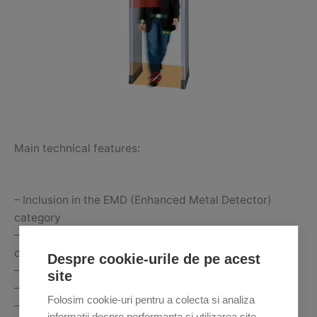
Main technical features:
– Inclusion in the EMD (Enhanced Metal Detector)
category
– 60 detection zones (20 vertical x 3 lateral) with left,
center and right indication
Despre cookie-urile de pe acest
– Continuous self-diagnostic system
site
– Does not require periodic recalibration.
Folosim cookie-uri pentru a colecta si analiza
– Passage size: width: 720mm or 820mm, height:
informații despre performanța și utilizarea site-