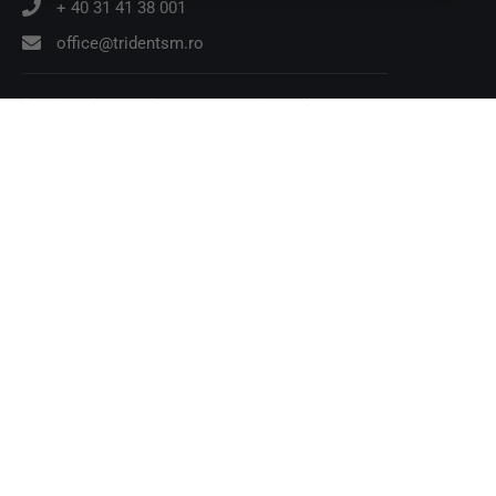
+ 40 31 41 38 001
office@tridentsm.ro
Declarația angajament a conducerii
Trident SM
Cine suntem
Investitori
Etică și conformitate
Certificări și autorizații
Reglementări ANCOM
Soluții
Sisteme de securitate și curenți slabi