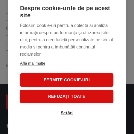
Despre cookie-urile de pe acest
– Inclusă în categoria EMD (Enhanced Metal Detector)
site
– Conformitate cu standardele de securitate NIJ-
Folosim cookie-uri pentru a colecta si analiza
0601.02 și NIJ-0601.03
informații despre performanța și utilizarea site-
– 20 de zone de localizare verticale
ului, pentru a oferi funcții personalizate pe social
– Sistem de autodiagnosticare continuu
media și pentru a îmbunătăți conținutul
– Nu necesită recalibrare periodică.
reclamelor.
– Dimensiune pasaj de trecere: lățime: 720mm sau
Află mai multe
820mm, înălţime: 2050mm
PERMITE COOKIE-URI
REFUZAȚI TOATE
Setări
Șoseaua Olteniței, Nr. 107 A, Sector 4, București