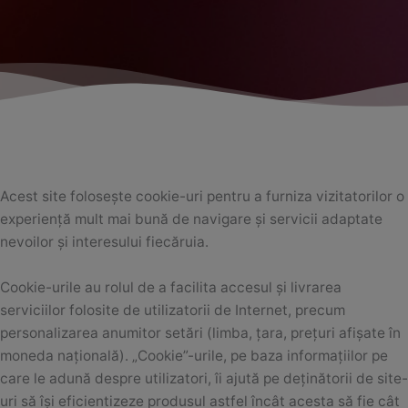
Acest site folosește cookie-uri pentru a furniza vizitatorilor o
experiență mult mai bună de navigare și servicii adaptate
nevoilor și interesului fiecăruia.
Cookie-urile au rolul de a facilita accesul și livrarea
serviciilor folosite de utilizatorii de Internet, precum
personalizarea anumitor setări (limba, țara, prețuri afișate în
moneda națională). „Cookie”-urile, pe baza informațiilor pe
care le adună despre utilizatori, îi ajută pe deținătorii de site-
uri să își eficientizeze produsul astfel încât acesta să fie cât