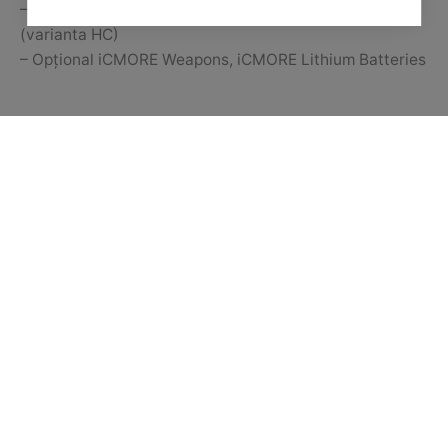
– Greutate: 1600 kg (varianta LC), respectiv 1450 kg
(varianta HC)
– Opțional iCMORE Weapons, iCMORE Lithium Batteries
Șoseaua Olteniței, Nr. 107 A, Sector 4, București
+ 40 31 41 38 001
office@tridentsm.ro
Declarația angajament a conducerii