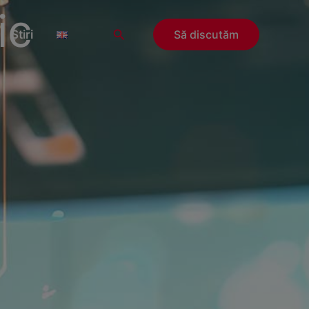
ic
Search
Știri
Să discutăm