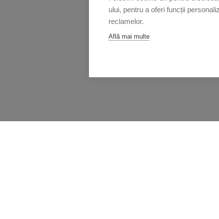
ului, pentru a oferi funcții persona
reclamelor.
Află mai multe
Caracteristici tehnice principale: