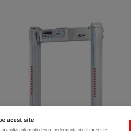
pe acest site
si analiza informații despre performanța și utilizarea site-