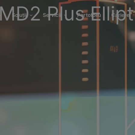
MD2 Plus Ellipt
Soluții
Servicii
Portofoliu
Cariere