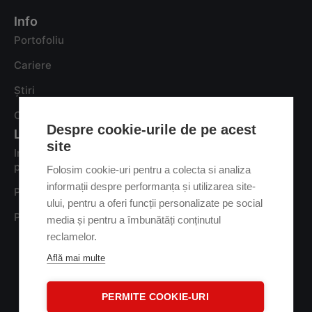
Info
Portofoliu
Cariere
Știri
Contact
Despre cookie-urile de pe acest
Legal
site
Informare privind prelucrarea datelor cu caracter
personal
Folosim cookie-uri pentru a colecta si analiza
informații despre performanța și utilizarea site-
Politica de confidențialitate
ului, pentru a oferi funcții personalizate pe social
Politică de cookie
media și pentru a îmbunătăți conținutul
reclamelor.
Află mai multe
PERMITE COOKIE-URI