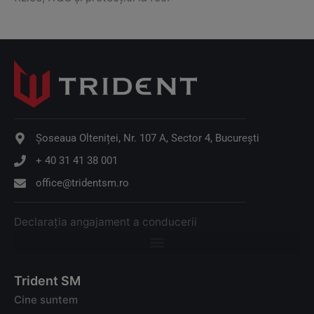
Șoseaua Olteniței, Nr. 107 A, Sector 4, București
+ 40 31 41 38 001
office@tridentsm.ro
Declarația angajament a conducerii
Trident SM
Cine suntem